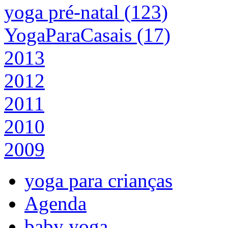
yoga pré-natal (123)
YogaParaCasais (17)
2013
2012
2011
2010
2009
yoga para crianças
Agenda
baby yoga