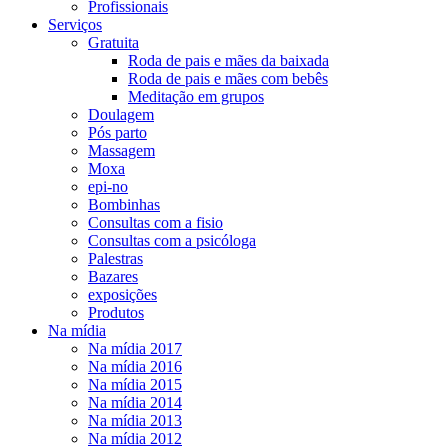
Profissionais
Serviços
Gratuita
Roda de pais e mães da baixada
Roda de pais e mães com bebês
Meditação em grupos
Doulagem
Pós parto
Massagem
Moxa
epi-no
Bombinhas
Consultas com a fisio
Consultas com a psicóloga
Palestras
Bazares
exposições
Produtos
Na mídia
Na mídia 2017
Na mídia 2016
Na mídia 2015
Na mídia 2014
Na mídia 2013
Na mídia 2012