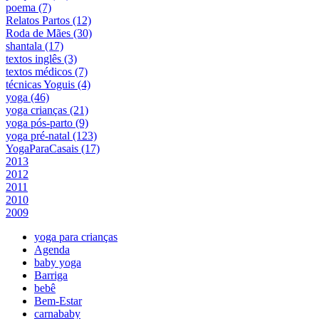
poema (7)
Relatos Partos (12)
Roda de Mães (30)
shantala (17)
textos inglês (3)
textos médicos (7)
técnicas Yoguis (4)
yoga (46)
yoga crianças (21)
yoga pós-parto (9)
yoga pré-natal (123)
YogaParaCasais (17)
2013
2012
2011
2010
2009
yoga para crianças
Agenda
baby yoga
Barriga
bebê
Bem-Estar
carnababy