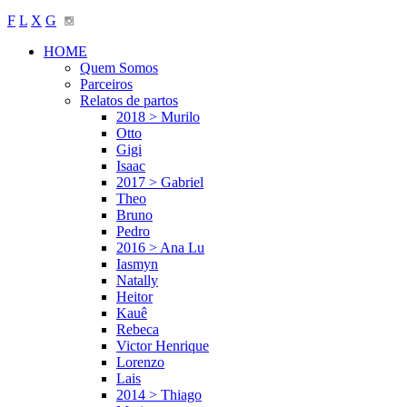
F
L
X
G
HOME
Quem Somos
Parceiros
Relatos de partos
2018 > Murilo
Otto
Gigi
Isaac
2017 > Gabriel
Theo
Bruno
Pedro
2016 > Ana Lu
Iasmyn
Natally
Heitor
Kauê
Rebeca
Victor Henrique
Lorenzo
Lais
2014 > Thiago