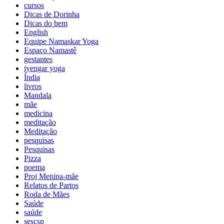
cursos
Dicas de Dorinha
Dicas do bem
English
Equipe Namaskar Yoga
Espaço Namastê
gestantes
iyengar yoga
Índia
livros
Mandala
mãe
medicina
meditação
Meditação
pesquisas
Pesquisas
Pizza
poema
Proj Menina-mãe
Relatos de Partos
Roda de Mães
Saúde
saúde
sescsp