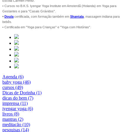
Escola Carmen Perez.
• Cursos no B.K.S. Iyengar Yoga Institute em Amsterdã (Holanda) em Yoga para
Gestantes e para "Casais Grávidos".
•
Doula
certificada, com formação também em
Shantala
, massagem indiana para
bebês.
• Certificada em "Yoga para Crianças" e "Yoga com Histórias".
Agenda (6)
baby yoga (46)
cursos (49)
Dicas de Dorinha (1)
dicas do bem (7)
imprensa (11)
iyengar yoga (6)
livros (8)
mantras (2)
meditação (10)
pesquisas (14)