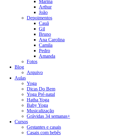
Marina
Arthur
João
Depoimentos
Cauã
Gil
Bruno
Ana Carolina
Camila
Pedro
Amanda
Fotos
Blog
Arquivo
Aulas
Yoga
Dicas Do Bem
Yoga Pré-natal
Hatha Yoga
Baby Yoga
Musicalização
Grávidas 34 semanas+
Cursos
Gestantes e casais
Casais com bebês