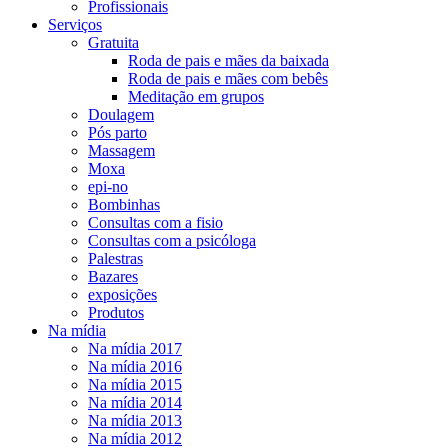
Profissionais
Serviços
Gratuita
Roda de pais e mães da baixada
Roda de pais e mães com bebês
Meditação em grupos
Doulagem
Pós parto
Massagem
Moxa
epi-no
Bombinhas
Consultas com a fisio
Consultas com a psicóloga
Palestras
Bazares
exposições
Produtos
Na mídia
Na mídia 2017
Na mídia 2016
Na mídia 2015
Na mídia 2014
Na mídia 2013
Na mídia 2012