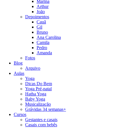
Marina
Arthur
João
Depoimentos
Cauã
Gil
Bruno
Ana Carolina
Camila
Pedro
Amanda
Fotos
Blog
Arquivo
Aulas
Yoga
Dicas Do Bem
Yoga Pré-natal
Hatha Yoga
Baby Yoga
Musicalização
Grávidas 34 semanas+
Cursos
Gestantes e casais
Casais com bebês