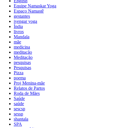
English
Equipe Namaskar Yoga
Espaço Namastê
gestantes
iyengar yoga
Índia
livros
Mandala
mãe
medicina
meditação
Meditação
pesquisas
Pesquisas
Pizza
poema
Proj Menina-mãe
Relatos de Partos
Roda de Mães
Saúde
saúde
sescsp
sessp
shantala
SPA