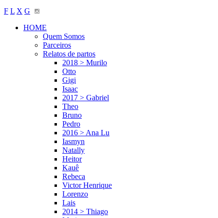
F
L
X
G
HOME
Quem Somos
Parceiros
Relatos de partos
2018 > Murilo
Otto
Gigi
Isaac
2017 > Gabriel
Theo
Bruno
Pedro
2016 > Ana Lu
Iasmyn
Natally
Heitor
Kauê
Rebeca
Victor Henrique
Lorenzo
Lais
2014 > Thiago