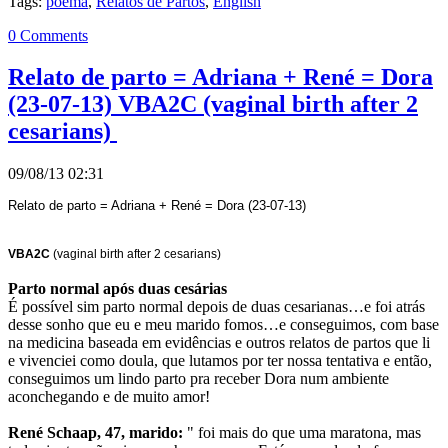
Tags:
poema
,
Relatos de Partos
,
English
0 Comments
Relato de parto = Adriana + René = Dora
(23-07-13) VBA2C (vaginal birth after 2
cesarians)
09/08/13 02:31
Relato de parto = Adriana + René = Dora (23-07-13)
VBA2C
(vaginal birth after 2 cesarians)
Parto normal após duas cesárias
É possível sim parto normal depois de duas cesarianas…e foi atrás
desse sonho que eu e meu marido fomos…e conseguimos, com base
na medicina baseada em evidências e outros relatos de partos que li
e vivenciei como doula, que lutamos por ter nossa tentativa e então,
conseguimos um lindo parto pra receber Dora num ambiente
aconchegando e de muito amor!
René Schaap, 47, marido:
" foi mais do que uma maratona, mas