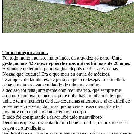
Tudo começou assim...
Foi tudo muito intenso, muito lindo, da gravidez ao parto.
Uma
gestação aos 42 anos, depois de duas outras há mais de 20 anos.
A vontade de ter uma parto vaginal depois de duas cesarianas.
Nossa: que loucura! Era o que mais eu ouvia de médicos,
de amigos, de familiares, de pessoas que me desejavam o melhor,
achavam que estavam cuidando de mim, mas enfim,
a decisão foi feita juntamente com meu marido, que sempre me
apoiou! Confiava no meu corpo, e trabalhava minha mente, que
tinha e tem a memória de duas cesarianas anteriores…algo dificil de
se esquecer, de se mudar, mas queria vencer essa memória e ter
uma nova em minha mente, e em meu corpo...
E tudo foi conspirando a favor...foi tudo maravilhoso!
Decidimos que íamos tentar ter um bebê em 2012, e em 3 meses lá
estava eu gravidíssima.
Saúde estava ok. Fizemos o primeiro ultrassom já com 13 semanas e