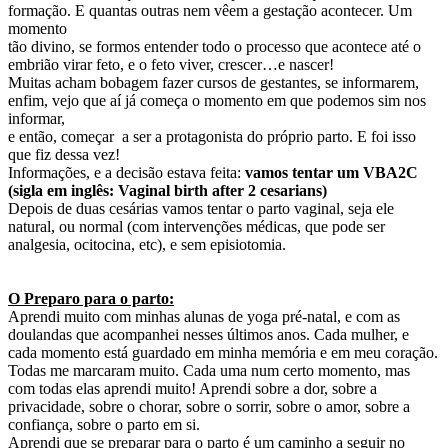
formação. E quantas outras nem vêem a gestação acontecer. Um
momento
tão divino, se formos entender todo o processo que acontece até o
embrião virar feto, e o feto viver, crescer…e nascer!
Muitas acham bobagem fazer cursos de gestantes, se informarem,
enfim, vejo que aí já começa o momento em que podemos sim nos
informar,
e então, começar a ser a protagonista do próprio parto. E foi isso
que fiz dessa vez!
Informações, e a decisão estava feita:
vamos tentar um VBA2C
(sigla em inglês: Vaginal birth after 2 cesarians)
Depois de duas cesárias vamos tentar o parto vaginal, seja ele
natural, ou normal (com intervenções médicas, que pode ser
analgesia, ocitocina, etc), e sem episiotomia.
O Preparo para o parto:
Aprendi muito com minhas alunas de yoga pré-natal, e com as
doulandas que acompanhei nesses últimos anos. Cada mulher, e
cada momento está guardado em minha memória e em meu coração.
Todas me marcaram muito. Cada uma num certo momento, mas
com todas elas aprendi muito! Aprendi sobre a dor, sobre a
privacidade, sobre o chorar, sobre o sorrir, sobre o amor, sobre a
confiança, sobre o parto em si.
Aprendi que se preparar para o parto é um caminho a seguir no