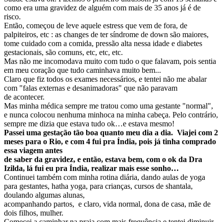
como era uma gravidez de alguém com mais de 35 anos já é de
risco.
Então, começou de leve aquele estress que vem de fora, de
palpiteiros, etc : as changes de ter síndrome de down são maiores,
tome cuidado com a comida, pressão alta nessa idade e diabetes
gestacionais, são comuns, etc, etc, etc.
Mas não me incomodava muito com tudo o que falavam, pois sentia
em meu coração que tudo caminhava muito bem...
Claro que fiz todos os exames necessários, e tentei não me abalar
com "falas externas e desanimadoras" que não paravam
de acontecer.
Mas minha médica sempre me tratou como uma gestante "normal",
e nunca colocou nenhuma minhoca na minha cabeça. Pelo contrário,
sempre me dizia que estava tudo ok…e estava mesmo!
Passei uma gestação tão boa quanto meu dia a dia. Viajei com 2
meses para o Rio, e com 4 fui pra Índia, pois já tinha comprado
essa viagem antes
de saber da gravidez, e então, estava bem, com o ok da Dra
Izilda, lá fui eu pra Índia, realizar mais esse sonho…
Continuei também com minha rotina diária, dando aulas de yoga
para gestantes, hatha yoga, para crianças, cursos de shantala,
doulando algumas alunas,
acompanhando partos, e claro, vida normal, dona de casa, mãe de
dois filhos, mulher.
Comecei a caminhar na praia com mais frequência e tentei diminuir