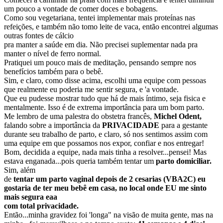
um pouco a vontade de comer doces e bobagens.
Como sou vegetariana, tentei implementar mais proteínas nas
refeições, e também não tomo leite de vaca, então encontrei algumas
outras fontes de cálcio
pra manter a saúde em dia. Não precisei suplementar nada pra
manter o nível de ferro normal.
Pratiquei um pouco mais de meditação, pensando sempre nos
benefícios também para o bebê.
Sim, e claro, como disse acima, escolhi uma equipe com pessoas
que realmente eu poderia me sentir segura, e 'a vontade.
Que eu pudesse mostrar tudo que há de mais íntimo, seja fisica e
mentalmente. Isso é de extrema importância para um bom parto.
Me lembro de uma palestra do obstetra francês,
Michel Odent,
falando sobre a importância da
PRIVACIDADE
para a gestante
durante seu trabalho de parto, e claro, só nos sentimos assim com
uma equipe em que possamos nos expor, confiar e nos entregar!
Bom, decidida a equipe, nada mais tinha a resolver...pensei! Mas
estava enganada...pois queria também tentar um
parto domiciliar.
Sim, além
de
tentar um parto vaginal depois de 2 cesarias (VBA2C) eu
gostaria de ter meu bebê em casa, no local onde EU me sinto
mais segura eaa
com total privacidade.
Então...minha gravidez foi 'longa" na visão de muita gente, mas na