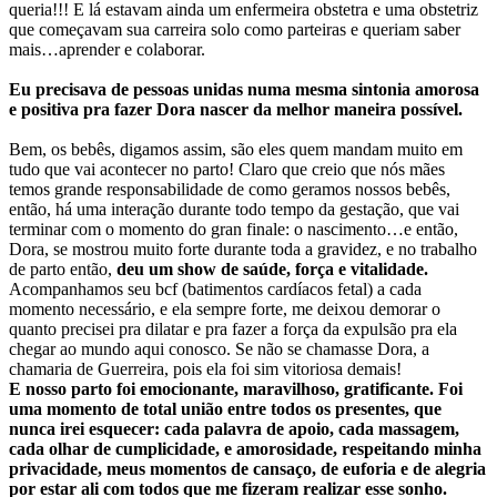
queria!!! E lá estavam ainda um enfermeira obstetra e uma obstetriz
que começavam sua carreira solo como parteiras e queriam saber
mais…aprender e colaborar.
Eu precisava de pessoas unidas numa mesma sintonia amorosa
e positiva pra fazer Dora nascer da melhor maneira possível.
Bem, os bebês, digamos assim, são eles quem mandam muito em
tudo que vai acontecer no parto! Claro que creio que nós mães
temos grande responsabilidade de como geramos nossos bebês,
então, há uma interação durante todo tempo da gestação, que vai
terminar com o momento do gran finale: o nascimento…e então,
Dora, se mostrou muito forte durante toda a gravidez, e no trabalho
de parto então,
deu um show de saúde, força e vitalidade.
Acompanhamos seu bcf (batimentos cardíacos fetal) a cada
momento necessário, e ela sempre forte, me deixou demorar o
quanto precisei pra dilatar e pra fazer a força da expulsão pra ela
chegar ao mundo aqui conosco. Se não se chamasse Dora, a
chamaria de Guerreira, pois ela foi sim vitoriosa demais!
E nosso parto foi emocionante, maravilhoso, gratificante. Foi
uma momento de total união entre todos os presentes, que
nunca irei esquecer: cada palavra de apoio, cada massagem,
cada olhar de cumplicidade, e amorosidade, respeitando minha
privacidade, meus momentos de cansaço, de euforia e de alegria
por estar ali com todos que me fizeram realizar esse sonho.