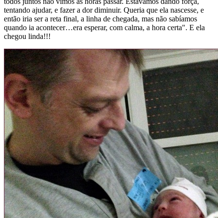
todos juntos não vimos as horas passar. Estávamos dando força,
tentando ajudar, e fazer a dor diminuir. Queria que ela nascesse, e
então iria ser a reta final, a linha de chegada, mas não sabíamos
quando ia acontecer…era esperar, com calma, a hora certa". E ela
chegou linda!!!