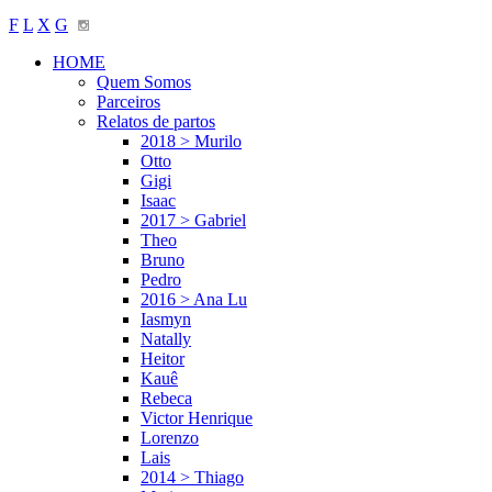
F
L
X
G
HOME
Quem Somos
Parceiros
Relatos de partos
2018 > Murilo
Otto
Gigi
Isaac
2017 > Gabriel
Theo
Bruno
Pedro
2016 > Ana Lu
Iasmyn
Natally
Heitor
Kauê
Rebeca
Victor Henrique
Lorenzo
Lais
2014 > Thiago