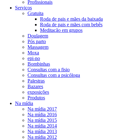
Profissionais
Serviços
Gratuita
Roda de pais e mães da baixada
Roda de pais e mães com bebês
Meditação em grupos
Doulagem
Pós parto
Massagem
Moxa
epi-no
Bombinhas
Consultas com a fisio
Consultas com a psicóloga
Palestras
Bazares
exposições
Produtos
Na mídia
Na mídia 2017
Na mídia 2016
Na mídia 2015
Na mídia 2014
Na mídia 2013
Na mídia 2012