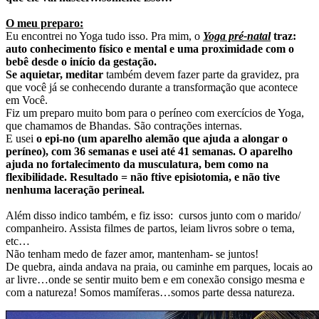
O meu preparo:
Eu encontrei no Yoga tudo isso. Pra mim, o
Yoga pré-natal
traz:
auto conhecimento físico e mental e uma proximidade com o
bebê desde o início da gestação.
Se aquietar, meditar
também devem fazer parte da gravidez, pra
que você já se conhecendo durante a transformação que acontece
em Você.
Fiz um preparo muito bom para o períneo com exercícios de Yoga,
que chamamos de Bhandas. São contrações internas.
E usei
o epi-no (um aparelho alemão que ajuda a alongar o
períneo), com 36 semanas e usei até 41 semanas. O aparelho
ajuda no fortalecimento da musculatura, bem como na
flexibilidade. Resultado = não ftive episiotomia, e não tive
nenhuma laceração perineal.
Além disso indico também, e fiz isso: cursos junto com o marido/
companheiro. Assista filmes de partos, leiam livros sobre o tema,
etc…
Não tenham medo de fazer amor, mantenham- se juntos!
De quebra, ainda andava na praia, ou caminhe em parques, locais ao
ar livre…onde se sentir muito bem e em conexão consigo mesma e
com a natureza! Somos mamíferas…somos parte dessa natureza.