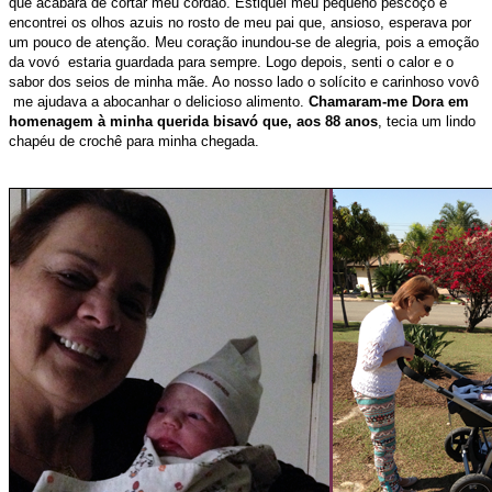
que acabara de cortar meu cordão.
Estiquei meu pequeno pescoço e
encontrei os olhos azuis no rosto de meu pai que, ansioso, esperava por
um pouco de atenção.
Meu coração inundou-se de alegria, pois a emoção
da vovó estaria guardada para sempre.
Logo depois, senti o calor e o
sabor dos seios de minha mãe. Ao nosso lado o solícito e carinhoso vovô
me ajudava a abocanhar o delicioso alimento.
Chamaram-me Dora em
homenagem à minha querida bisavó que, aos 88 anos
, tecia um lindo
chapéu de crochê para minha chegada.