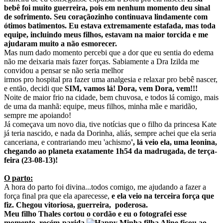
bebê foi muito guerreira, pois em nenhum momento deu sinal
de sofrimento. Seu coraçãozinho continuava lindamente com
ótimos batimentos.
Eu estava extremamente estafada, mas toda
equipe, incluindo meus filhos, estavam na maior torcida e me
ajudaram muito a não esmorecer.
Mas num dado momento percebi que a dor que eu sentia do edema
não me deixaria mais fazer forças. Sabiamente a Dra Izilda me
convidou a pensar se não seria melhor
irmos pro hospital pra fazer uma analgesia e relaxar pro bebê nascer,
e então, decidi que
SIM, vamos lá!
Dora, vem Dora, vem!!!
Noite de maior frio na cidade, bem chuvosa, e todos lá comigo, mais
de uma da manhã: equipe, meus filhos, minha mãe e maridão,
sempre me apoiando!
Já começava um novo dia, tive notícias que o filho da princesa Kate
já teria nascido, e nada da Dorinha, aliás, sempre achei que ela seria
canceriana, e contrariando meu 'achismo
', lá veio ela, uma leonina,
chegando ao planeta exatamente 1h54 da madrugada, de terça-
feira (23-08-13)!
O parto:
A hora do parto foi divina...todos comigo, me ajudando a fazer a
força final pra que ela aparecesse,
e ela veio na terceira força que
fiz. Chegou vitoriosa, guerreira, poderosa.
Meu filho Thales cortou o cordão e eu o fotografei esse
momento, recém-parida
Minha filha Aline ficou ao