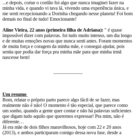
...e depois, cortar o cordão foi algo que nunca imaginei fazer na
minha vida, e quando vi tava lá, vivendo uma experiência única, e
me senti recepcionando a Dorinha chegando nesse planeta! Foi bom
demais no final de tudo! Emocionante!
Aline Vieira, 22 anos (primeira filha de Adriana):
" é quase
impossível dizer com palavras. foi tudo muito intenso, um dia longo
e de muitas emoções novas que nunca senti antes. Foram momentos
de muita força e coragem da minha mãe, e consegui ajudar, pois
sentia que podia dar força pra minha mãe para que minha irmã
nascesse bem!
——————
Um resumo
Bom, relatar o próprio parto parece algo fácil de se fazer, mas
realmente não é não! O momento é tão especial, que parece como
um sonho, quando a gente quer contar e não há palavras suficientes
que digam tudo aquilo que queremos expressar! Pra mim, não é
diferente…
Já era mãe de dois filhos maravilhosos, hoje com 22 e 20 anos
(2013), e ambos participaram comigo dessa nova fase, desde a