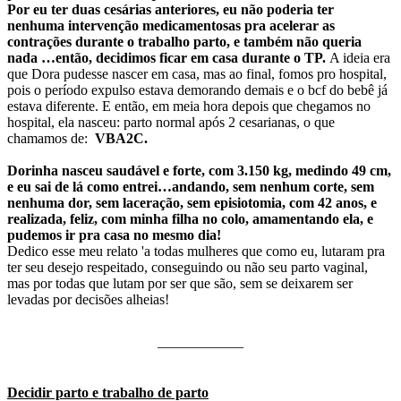
Por eu ter duas cesárias anteriores, eu não poderia ter
nenhuma intervenção medicamentosas pra acelerar as
contrações durante o trabalho parto, e também não queria
nada …então, decidimos ficar em casa durante o TP.
A ideia era
que Dora pudesse nascer em casa, mas ao final, fomos pro hospital,
pois o período expulso estava demorando demais e o bcf do bebê já
estava diferente. E então, em meia hora depois que chegamos no
hospital, ela nasceu: parto normal após 2 cesarianas, o que
chamamos de:
VBA2C.
Dorinha nasceu saudável e forte, com 3.150 kg, medindo 49 cm,
e eu sai de lá como entrei…andando, sem nenhum corte, sem
nenhuma dor, sem laceração, sem episiotomia, com 42 anos, e
realizada, feliz, com minha filha no colo, amamentando ela, e
pudemos ir pra casa no mesmo dia!
Dedico esse meu relato 'a todas mulheres que como eu, lutaram pra
ter seu desejo respeitado, conseguindo ou não seu parto vaginal,
mas por todas que lutam por ser que são, sem se deixarem ser
levadas por decisões alheias!
——————
Decidir parto e trabalho de parto