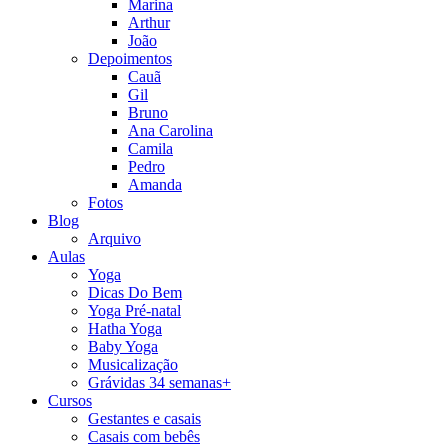
Marina
Arthur
João
Depoimentos
Cauã
Gil
Bruno
Ana Carolina
Camila
Pedro
Amanda
Fotos
Blog
Arquivo
Aulas
Yoga
Dicas Do Bem
Yoga Pré-natal
Hatha Yoga
Baby Yoga
Musicalização
Grávidas 34 semanas+
Cursos
Gestantes e casais
Casais com bebês