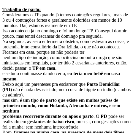
Trabalho de parto:
Consideramos o TP quando já temos contrações regulares, mais de
3 ou 4 contrações fortes e geralmente doloridas em menos de 10
minutos. Daí, estamos realmente em TP.
Isso aconteceu já no domingo e foi um longo TP. Consegui dormir
pouco, mas tentei descansar de domingo pra segunda.
Na segunda, avisei a enfermeira obstetra, como estavam as coisas, e
pretendia ir no consultório da Dra Izilida, o que não aconteceu.
Ficamos em casa, porque eu não poderia ter
nenhum tipo de indução, como ocitocina ou outra droga que são
ministradas em hospitais, por ter tido 2 cesarianas anteriores, então,
decidi passar o
TP em casa,
e se tudo continuasse dando certo,
eu teria meu bebê em casa
mesmo.
Deixo aqui um parenteses pra esclarecer que
Parto Domiciliar
(PD)
não é nada desassistido, nem coisa de hippie ou índio (e ambos
eu admiro),
mas sim,
é um tipo de parto que existe em muitos países de
primeiro mundo, como Holanda, Alemanha e outros, e sem
nenhum
problema recorrente durante ou após o parto
. O
PD
pode ser
realizado em
gestantes de baixo risco
, ou seja, com gestações como
foi a minha: sem nenhuma intercorrência.
Bom,
ficamos na minha casa, na presença de meus dois filhos