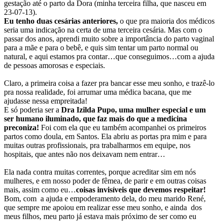
gestação até o parto da Dora (minha terceira filha, que nasceu em
23-07-13).
Eu tenho duas cesárias anteriores,
o que pra maioria dos médicos
seria uma indicação na certa de uma terceira cesária. Mas com o
passar dos anos, aprendi muito sobre a importância do parto vaginal
para a mãe e para o bebê, e quis sim tentar um parto normal ou
natural, e aqui estamos pra contar…que conseguimos…com a ajuda
de pessoas amorosas e especiais.
Claro, a primeira coisa a fazer pra bancar esse meu sonho, e trazê-lo
pra nossa realidade, foi arrumar uma médica bacana, que me
ajudasse nessa empreitada!
E só poderia ser a
Dra Izilda Pupo,
uma mulher especial e um
ser humano iluminado, que faz mais do que a medicina
preconiza!
Foi com ela que eu também acompanhei os primeiros
partos como doula, em Santos. Ela abriu as portas pra mim e para
muitas outras profissionais, pra trabalharmos em equipe, nos
hospitais, que antes não nos deixavam nem entrar…
Ela nada contra muitas correntes, porque acreditar sim em nós
mulheres, e em nosso poder de fêmea, de parir e em outras coisas
mais, assim como eu…
coisas invisíveis que devemos respeitar!
Bom, com a ajuda e empoderamento dela, do meu marido René,
que sempre me apoiou em realizar esse meu sonho, e ainda dos
meus filhos, meu parto já estava mais próximo de ser como eu