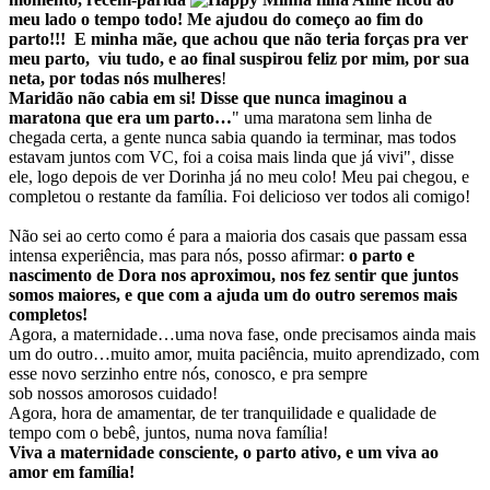
meu lado o tempo todo! Me ajudou do começo ao fim do
parto!!! E minha mãe, que achou que não teria forças pra ver
meu parto, viu tudo, e ao final suspirou feliz por mim, por sua
neta, por todas nós mulheres
!
Maridão não cabia em si! Disse que nunca imaginou a
maratona que era um parto…
" uma maratona sem linha de
chegada certa, a gente nunca sabia quando ia terminar, mas todos
estavam juntos com VC, foi a coisa mais linda que já vivi", disse
ele, logo depois de ver Dorinha já no meu colo! Meu pai chegou, e
completou o restante da família. Foi delicioso ver todos ali comigo!
Não sei ao certo como é para a maioria dos casais que passam essa
intensa experiência, mas para nós, posso afirmar:
o parto e
nascimento de Dora nos aproximou,
nos fez sentir que juntos
somos maiores, e que com a ajuda um do outro seremos mais
completos!
Agora, a maternidade…uma nova fase, onde precisamos ainda mais
um do outro…muito amor, muita paciência, muito aprendizado, com
esse novo serzinho entre nós, conosco, e pra sempre
sob nossos amorosos cuidado!
Agora, hora de amamentar, de ter tranquilidade e qualidade de
tempo com o bebê, juntos, numa nova família!
Viva a maternidade consciente, o parto ativo, e um viva ao
amor em família!