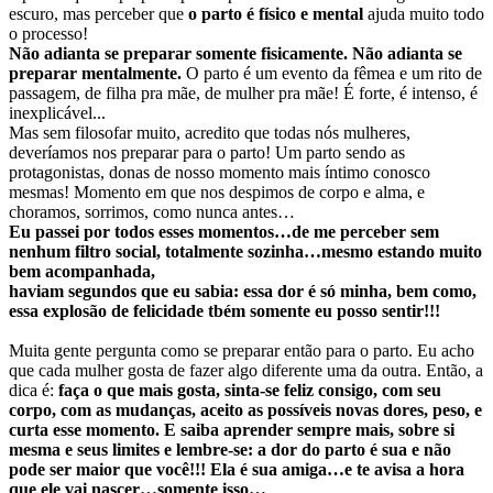
escuro, mas perceber que
o parto é físico e mental
ajuda muito todo
o processo!
Não adianta se preparar somente fisicamente. Não adianta se
preparar mentalmente.
O parto é um evento da fêmea e um rito de
passagem, de filha pra mãe, de mulher pra mãe! É forte, é intenso, é
inexplicável...
Mas sem filosofar muito, acredito que todas nós mulheres,
deveríamos nos preparar para o parto! Um parto sendo as
protagonistas, donas de nosso momento mais íntimo conosco
mesmas! Momento em que nos despimos de corpo e alma, e
choramos, sorrimos, como nunca antes…
Eu passei por todos esses momentos…de me perceber sem
nenhum filtro social, totalmente sozinha…mesmo estando muito
bem acompanhada,
haviam segundos que eu sabia: essa dor é só minha, bem como,
essa explosão de felicidade tbém somente eu posso sentir!!!
Muita gente pergunta como se preparar então para o parto. Eu acho
que cada mulher gosta de fazer algo diferente uma da outra. Então, a
dica é:
faça o que mais gosta, sinta-se feliz consigo, com seu
corpo, com as mudanças, aceito as possíveis novas dores, peso, e
curta esse momento. E saiba aprender sempre mais, sobre si
mesma e seus limites e lembre-se: a dor do parto é sua e não
pode ser maior que você!!! Ela é sua amiga…e te avisa a hora
que ele vai nascer…somente isso…