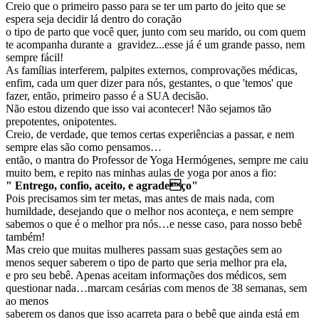
Creio que o primeiro passo para se ter um parto do jeito que se
espera seja decidir lá dentro do coração
o tipo de parto que você quer, junto com seu marido, ou com quem
te acompanha durante a gravidez...esse já é um grande passo, nem
sempre fácil!
As famílias interferem, palpites externos, comprovações médicas,
enfim, cada um quer dizer para nós, gestantes, o que 'temos' que
fazer, então, primeiro passo é a SUA decisão.
Não estou dizendo que isso vai acontecer! Não sejamos tão
prepotentes, onipotentes.
Creio, de verdade, que temos certas experiências a passar, e nem
sempre elas são como pensamos…
então, o mantra do Professor de Yoga Hermógenes, sempre me caiu
muito bem, e repito nas minhas aulas de yoga por anos a fio:
" Entrego, confio, aceito, e agradeço"
Pois precisamos sim ter metas, mas antes de mais nada, com
humildade, desejando que o melhor nos aconteça, e nem sempre
sabemos o que é o melhor pra nós…e nesse caso, para nosso bebê
também!
Mas creio que muitas mulheres passam suas gestações sem ao
menos sequer saberem o tipo de parto que seria melhor pra ela,
e pro seu bebê. Apenas aceitam informações dos médicos, sem
questionar nada…marcam cesárias com menos de 38 semanas, sem
ao menos
saberem os danos que isso acarreta para o bebê que ainda está em