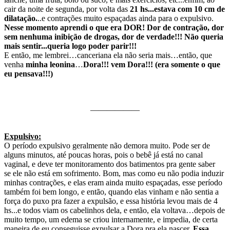
cair da noite de segunda, por volta das
21 hs...estava com 10 cm de
dilatação.
..e contrações muito espaçadas ainda para o expulsivo.
Nesse momento aprendi o que era DOR! Dor de contração, dor
sem nenhuma inibição de drogas, dor de verdade!!! Não queria
mais sentir...queria logo poder parir!!!
E então, me lembrei…canceriana ela não seria mais…então, que
venha
minha leonina
…
Dora!!! vem Dora!!! (era somente o que
eu pensava!!!)
——————
Expulsivo:
O período expulsivo geralmente não demora muito. Pode ser de
alguns minutos, até poucas horas, pois o bebê já está no canal
vaginal, e deve ter monitoramento dos batimentos pra gente saber
se ele não está em sofrimento. Bom, mas como eu não podia induzir
minhas contrações, e elas eram ainda muito espaçadas, esse período
também foi bem longo, e então, quando elas vinham e não sentia a
força do puxo pra fazer a expulsão, e essa história levou mais de 4
hs...e todos viam os cabelinhos dela, e então, ela voltava…depois de
muito tempo, um edema se criou internamente, e impedia, de certa
maneira de eu conseguisse expulsar a Dora pra ela nascer.
Essa