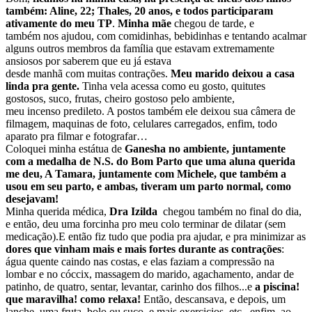
também: Aline, 22; Thales, 20 anos, e todos participaram
ativamente do meu TP
.
Minha mãe
chegou de tarde, e
também nos ajudou, com comidinhas, bebidinhas e tentando acalmar
alguns outros membros da família que estavam extremamente
ansiosos por saberem que eu já estava
desde manhã com muitas contrações.
Meu marido deixou a casa
linda pra gente.
Tinha vela acessa como eu gosto, quitutes
gostosos, suco, frutas, cheiro gostoso pelo ambiente,
meu incenso predileto. A postos também ele deixou sua câmera de
filmagem, maquinas de foto, celulares carregados, enfim, todo
aparato pra filmar e fotografar…
Coloquei minha estátua de
Ganesha no ambiente, juntamente
com a medalha de N.S. do Bom Parto que uma aluna querida
me deu, A Tamara, juntamente com Michele, que também a
usou em seu parto, e ambas, tiveram um parto normal, como
desejavam!
Minha querida médica,
Dra Izilda
chegou também no final do dia,
e então, deu uma forcinha pro meu colo terminar de dilatar (sem
medicação).E então fiz tudo que podia pra ajudar, e pra minimizar as
dores que vinham mais e mais fortes durante as contrações
:
água quente caindo nas costas, e elas faziam a compressão na
lombar e no cóccix, massagem do marido, agachamento, andar de
patinho, de quatro, sentar, levantar, carinho dos filhos...e
a piscina!
que maravilha! como relaxa!
Então, descansava, e depois, um
lanche, uma fruta, bolo ou suco, e mais exercicios, etc...enfim, ao