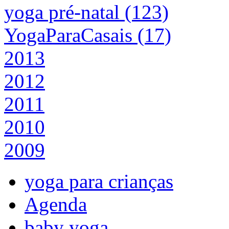
yoga pré-natal (123)
YogaParaCasais (17)
2013
2012
2011
2010
2009
yoga para crianças
Agenda
baby yoga