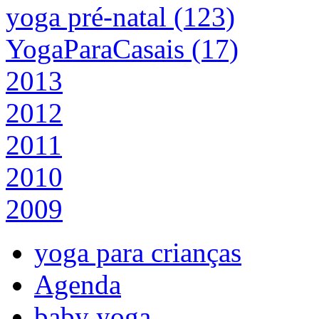
yoga pré-natal (123)
YogaParaCasais (17)
2013
2012
2011
2010
2009
yoga para crianças
Agenda
baby yoga