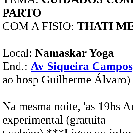
PARTO
COM A FISIO:
THATI M
Local:
Namaskar Yoga
End.:
Av Siqueira Campos,
ao hosp Guilherme Álvaro)
Na mesma noite, 'as 19hs A
experimental (gratuita
também) ***Ligue ou inform