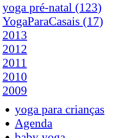
yoga pré-natal (123)
YogaParaCasais (17)
2013
2012
2011
2010
2009
yoga para crianças
Agenda
baby yoga