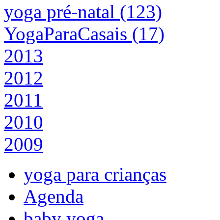
yoga pré-natal (123)
YogaParaCasais (17)
2013
2012
2011
2010
2009
yoga para crianças
Agenda
baby yoga