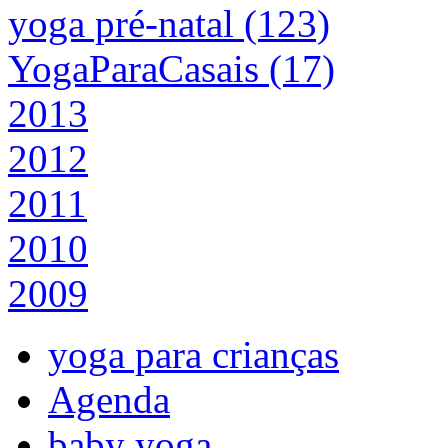
yoga pré-natal (123)
YogaParaCasais (17)
2013
2012
2011
2010
2009
yoga para crianças
Agenda
baby yoga