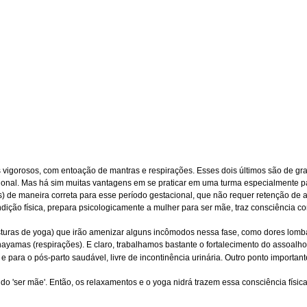
s vigorosos, com entoação de mantras e respirações. Esses dois últimos são de g
dicional. Mas há sim muitas vantagens em se praticar em uma turma especialmente
ios) de maneira correta para esse período gestacional, que não requer retenção de a
ndição física, prepara psicologicamente a mulher para ser mãe, traz consciência c
uras de yoga) que irão amenizar alguns incômodos nessa fase, como dores lombare
anayamas (respirações). E claro, trabalhamos bastante o fortalecimento do assoalh
e para o pós-parto saudável, livre de incontinência urinária. Outro ponto importante 
do 'ser mãe'. Então, os relaxamentos e o yoga nidrá trazem essa consciência físi