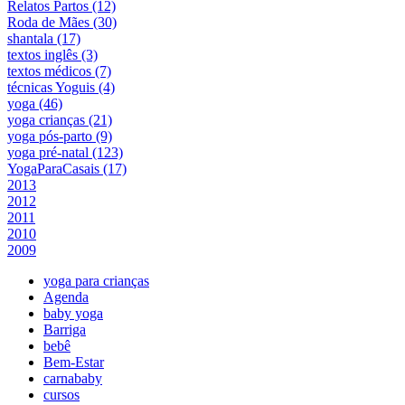
Relatos Partos (12)
Roda de Mães (30)
shantala (17)
textos inglês (3)
textos médicos (7)
técnicas Yoguis (4)
yoga (46)
yoga crianças (21)
yoga pós-parto (9)
yoga pré-natal (123)
YogaParaCasais (17)
2013
2012
2011
2010
2009
yoga para crianças
Agenda
baby yoga
Barriga
bebê
Bem-Estar
carnababy
cursos