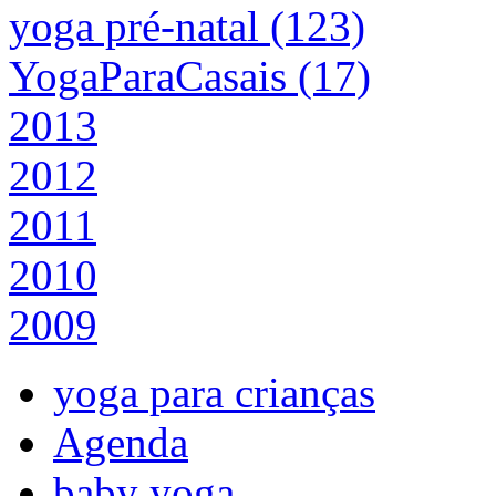
yoga pré-natal (123)
YogaParaCasais (17)
2013
2012
2011
2010
2009
yoga para crianças
Agenda
baby yoga