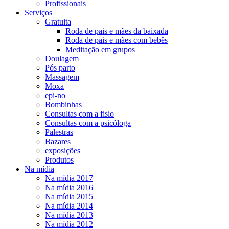
Profissionais
Serviços
Gratuita
Roda de pais e mães da baixada
Roda de pais e mães com bebês
Meditação em grupos
Doulagem
Pós parto
Massagem
Moxa
epi-no
Bombinhas
Consultas com a fisio
Consultas com a psicóloga
Palestras
Bazares
exposições
Produtos
Na mídia
Na mídia 2017
Na mídia 2016
Na mídia 2015
Na mídia 2014
Na mídia 2013
Na mídia 2012