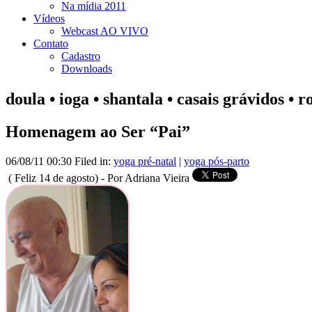
Na mídia 2011
Vídeos
Webcast AO VIVO
Contato
Cadastro
Downloads
doula • ioga • shantala • casais grávidos • 
Homenagem ao Ser “Pai”
06/08/11 00:30 Filed in:
yoga pré-natal
|
yoga pós-parto
( Feliz 14 de agosto) - Por Adriana Vieira