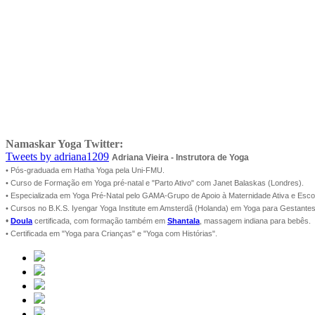
Namaskar Yoga Twitter:
Tweets by adriana1209
Adriana Vieira - Instrutora de Yoga
• Pós-graduada em Hatha Yoga pela Uni-FMU.
• Curso de Formação em Yoga pré-natal e "Parto Ativo" com Janet Balaskas (Londres).
• Especializada em Yoga Pré-Natal pelo GAMA-Grupo de Apoio à Maternidade Ativa e Esc
• Cursos no B.K.S. Iyengar Yoga Institute em Amsterdã (Holanda) em Yoga para Gestantes
•
Doula
certificada, com formação também em
Shantala
, massagem indiana para bebês.
• Certificada em "Yoga para Crianças" e "Yoga com Histórias".