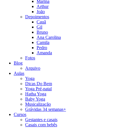
Marina
Arthur
João
Depoimentos
Cauã
Gil
Bruno
Ana Carolina
Camila
Pedro
Amanda
Fotos
Blog
Arquivo
Aulas
Yoga
Dicas Do Bem
Yoga Pré-natal
Hatha Yoga
Baby Yoga
Musicalização
Grávidas 34 semanas+
Cursos
Gestantes e casais
Casais com bebês