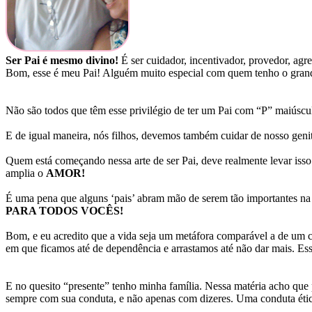
Ser Pai é mesmo divino!
É ser cuidador, incentivador, provedor, agr
Bom, esse é meu Pai! Alguém muito especial com quem tenho o grand
Não são todos que têm esse privilégio de ter um Pai com “P” maiúscu
E de igual maneira, nós filhos, devemos também cuidar de nosso ge
Quem está começando nessa arte de ser Pai, deve realmente levar isso 
amplia o
AMOR!
É uma pena que alguns ‘pais’ abram mão de serem tão importantes na 
PARA TODOS VOCÊS!
Bom, e eu acredito que a vida seja um metáfora comparável a de um c
em que ficamos até de dependência e arrastamos até não dar mais. Ess
E no quesito “presente” tenho minha família. Nessa matéria acho que 
sempre com sua conduta, e não apenas com dizeres. Uma conduta étic