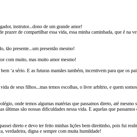
egador, instrutor...dono de um grande amor!
e prazer de compartilhar essa vida, essa minha caminhada, que é na 
lo, tão presente...um presentão mesmo!
nitor com muito, mas muito amor mesmo!
bem ‘a sério. E as futuras mamães também, incentivem para que os pais 
vida de seus filhos...mas temos escolhas, o livre arbítrio, e quem som
olégio, onde temos algumas matérias que passamos direto, até mesmo s
as últimas são nossas dificuldades nessa vida. E aquelas que passamos 
passei direto e devo ter feito minhas lições bem direitinho, pois fui
a, verdadeira, digna e sempre com muita humildade!