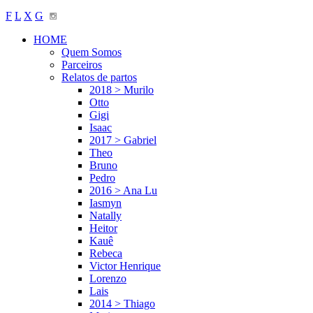
F
L
X
G
HOME
Quem Somos
Parceiros
Relatos de partos
2018 > Murilo
Otto
Gigi
Isaac
2017 > Gabriel
Theo
Bruno
Pedro
2016 > Ana Lu
Iasmyn
Natally
Heitor
Kauê
Rebeca
Victor Henrique
Lorenzo
Lais
2014 > Thiago