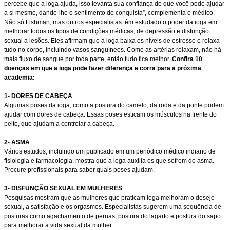
percebe que a ioga ajuda, isso levanta sua confiança de que você pode ajudar
a si mesmo, dando-lhe o sentimento de conquista”, complementa o médico.
Não só Fishman, mas outros especialistas têm estudado o poder da ioga em
melhorar todos os tipos de condições médicas, de depressão e disfunção
sexual a lesões. Eles afirmam que a ioga baixa os níveis de estresse e relaxa
tudo no corpo, incluindo vasos sanguíneos. Como as artérias relaxam, não há
mais fluxo de sangue por toda parte, então tudo fica melhor.
Confira 10
doenças em que a ioga pode fazer diferença e corra para a próxima
academia:
1- DORES DE CABEÇA
Algumas poses da ioga, como a postura do camelo, da roda e da ponte podem
ajudar com dores de cabeça. Essas poses esticam os músculos na frente do
peito, que ajudam a controlar a cabeça.
2- ASMA
Vários estudos, incluindo um publicado em um periódico médico indiano de
fisiologia e farmacologia, mostra que a ioga auxilia os que sofrem de asma.
Procure profissionais para saber quais poses ajudam.
3- DISFUNÇÃO SEXUAL EM MULHERES
Pesquisas mostram que as mulheres que praticam ioga melhoram o desejo
sexual, a satisfação e os orgasmos. Especialistas sugerem uma sequência de
posturas como agachamento de pernas, postura do lagarto e postura do sapo
para melhorar a vida sexual da mulher.