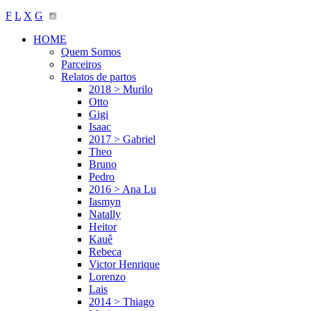
F
L
X
G
HOME
Quem Somos
Parceiros
Relatos de partos
2018 > Murilo
Otto
Gigi
Isaac
2017 > Gabriel
Theo
Bruno
Pedro
2016 > Ana Lu
Iasmyn
Natally
Heitor
Kauê
Rebeca
Victor Henrique
Lorenzo
Lais
2014 > Thiago