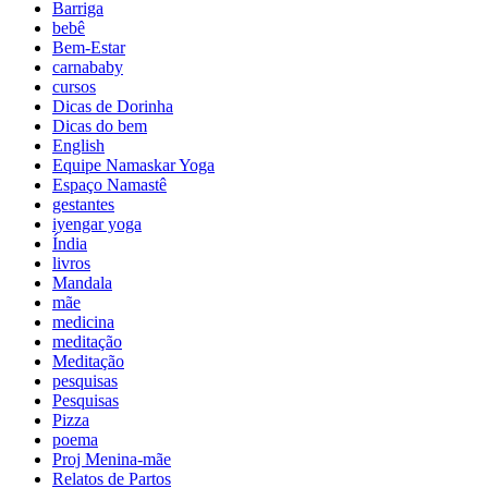
Barriga
bebê
Bem-Estar
carnababy
cursos
Dicas de Dorinha
Dicas do bem
English
Equipe Namaskar Yoga
Espaço Namastê
gestantes
iyengar yoga
Índia
livros
Mandala
mãe
medicina
meditação
Meditação
pesquisas
Pesquisas
Pizza
poema
Proj Menina-mãe
Relatos de Partos