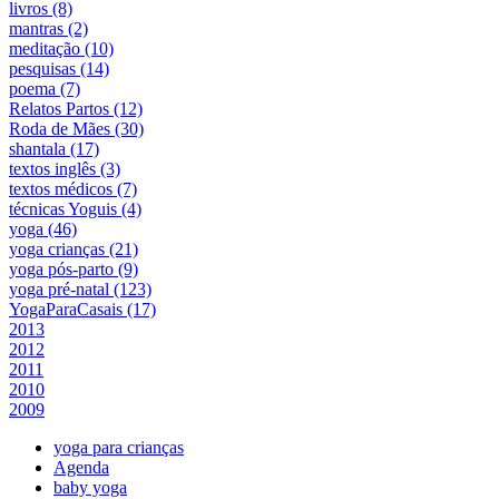
livros (8)
mantras (2)
meditação (10)
pesquisas (14)
poema (7)
Relatos Partos (12)
Roda de Mães (30)
shantala (17)
textos inglês (3)
textos médicos (7)
técnicas Yoguis (4)
yoga (46)
yoga crianças (21)
yoga pós-parto (9)
yoga pré-natal (123)
YogaParaCasais (17)
2013
2012
2011
2010
2009
yoga para crianças
Agenda
baby yoga