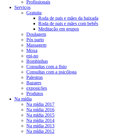
Profissionais
Serviços
Gratuita
Roda de pais e mães da baixada
Roda de pais e mães com bebês
Meditação em grupos
Doulagem
Pós parto
Massagem
Moxa
epi-no
Bombinhas
Consultas com a fisio
Consultas com a psicóloga
Palestras
Bazares
exposições
Produtos
Na mídia
Na mídia 2017
Na mídia 2016
Na mídia 2015
Na mídia 2014
Na mídia 2013
Na mídia 2012