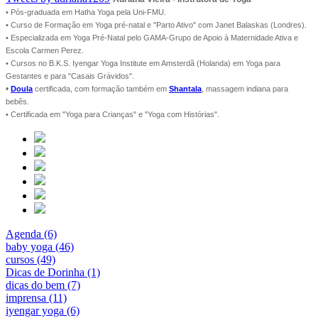
• Pós-graduada em Hatha Yoga pela Uni-FMU.
• Curso de Formação em Yoga pré-natal e "Parto Ativo" com Janet Balaskas (Londres).
• Especializada em Yoga Pré-Natal pelo GAMA-Grupo de Apoio à Maternidade Ativa e
Escola Carmen Perez.
• Cursos no B.K.S. Iyengar Yoga Institute em Amsterdã (Holanda) em Yoga para
Gestantes e para "Casais Grávidos".
•
Doula
certificada, com formação também em
Shantala
, massagem indiana para
bebês.
• Certificada em "Yoga para Crianças" e "Yoga com Histórias".
Agenda (6)
baby yoga (46)
cursos (49)
Dicas de Dorinha (1)
dicas do bem (7)
imprensa (11)
iyengar yoga (6)