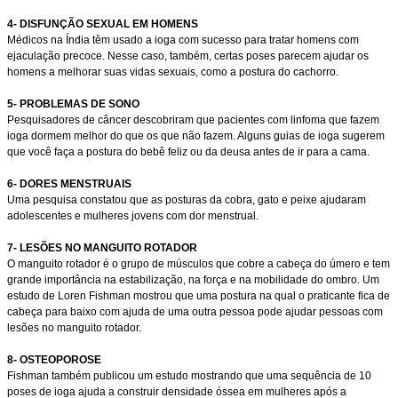
4- DISFUNÇÃO SEXUAL EM HOMENS
Médicos na Índia têm usado a ioga com sucesso para tratar homens com
ejaculação precoce. Nesse caso, também, certas poses parecem ajudar os
homens a melhorar suas vidas sexuais, como a postura do cachorro.
5- PROBLEMAS DE SONO
Pesquisadores de câncer descobriram que pacientes com linfoma que fazem
ioga dormem melhor do que os que não fazem. Alguns guias de ioga sugerem
que você faça a postura do bebê feliz ou da deusa antes de ir para a cama.
6- DORES MENSTRUAIS
Uma pesquisa constatou que as posturas da cobra, gato e peixe ajudaram
adolescentes e mulheres jovens com dor menstrual.
7- LESÕES NO MANGUITO ROTADOR
O manguito rotador é o grupo de músculos que cobre a cabeça do úmero e tem
grande importância na estabilização, na força e na mobilidade do ombro. Um
estudo de Loren Fishman mostrou que uma postura na qual o praticante fica de
cabeça para baixo com ajuda de uma outra pessoa pode ajudar pessoas com
lesões no manguito rotador.
8- OSTEOPOROSE
Fishman também publicou um estudo mostrando que uma sequência de 10
poses de ioga ajuda a construir densidade óssea em mulheres após a