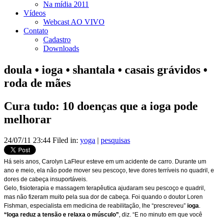
Na mídia 2011
Vídeos
Webcast AO VIVO
Contato
Cadastro
Downloads
doula • ioga • shantala • casais grávidos •
roda de mães
Cura tudo: 10 doenças que a ioga pode
melhorar
24/07/11 23:44 Filed in:
yoga
|
pesquisas
Há seis anos, Carolyn LaFleur esteve em um acidente de carro. Durante um
ano e meio, ela não pode mover seu pescoço, teve dores terríveis no quadril, e
dores de cabeça insuportáveis.
Gelo, fisioterapia e massagem terapêutica ajudaram seu pescoço e quadril,
mas não fizeram muito pela sua dor de cabeça. Foi quando o doutor Loren
Fishman, especialista em medicina de reabilitação, lhe “prescreveu”
ioga
.
“Ioga reduz a tensão e relaxa o músculo”
, diz. “E no minuto em que você