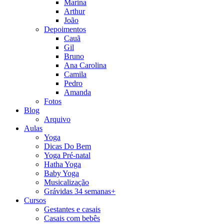
Marina
Arthur
João
Depoimentos
Cauã
Gil
Bruno
Ana Carolina
Camila
Pedro
Amanda
Fotos
Blog
Arquivo
Aulas
Yoga
Dicas Do Bem
Yoga Pré-natal
Hatha Yoga
Baby Yoga
Musicalização
Grávidas 34 semanas+
Cursos
Gestantes e casais
Casais com bebês