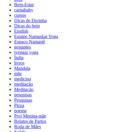
Bem-Estar
carnababy
cursos
Dicas de Dorinha
Dicas do bem
English
Equipe Namaskar Yoga
Espaço Namastê
gestantes
iyengar yoga
Índia
livros
Mandala
mãe
medicina
meditação
Meditação
pesquisas
Pesquisas
Pizza
poema
Proj Menina-mãe
Relatos de Partos
Roda de Mães
Saúde