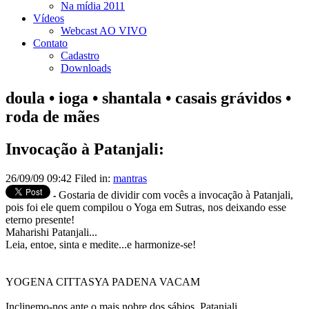
Na mídia 2011
Vídeos
Webcast AO VIVO
Contato
Cadastro
Downloads
doula • ioga • shantala • casais grávidos •
roda de mães
Invocação à Patanjali:
26/09/09 09:42 Filed in:
mantras
Gostaria de dividir com vocês a invocação à Patanjali,
-
pois foi ele quem compilou o Yoga em Sutras, nos deixando esse
eterno presente!
Maharishi Patanjali...
Leia, entoe, sinta e medite...e harmonize-se!
YOGENA CITTASYA PADENA VACAM
Inclinemo-nos ante o mais nobre dos sábios, Patanjali.