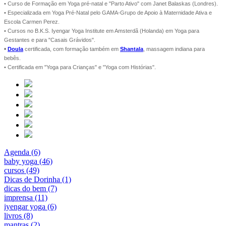
• Curso de Formação em Yoga pré-natal e "Parto Ativo" com Janet Balaskas (Londres).
• Especializada em Yoga Pré-Natal pelo GAMA-Grupo de Apoio à Maternidade Ativa e
Escola Carmen Perez.
• Cursos no B.K.S. Iyengar Yoga Institute em Amsterdã (Holanda) em Yoga para
Gestantes e para "Casais Grávidos".
•
Doula
certificada, com formação também em
Shantala
, massagem indiana para
bebês.
• Certificada em "Yoga para Crianças" e "Yoga com Histórias".
Agenda (6)
baby yoga (46)
cursos (49)
Dicas de Dorinha (1)
dicas do bem (7)
imprensa (11)
iyengar yoga (6)
livros (8)
mantras (2)