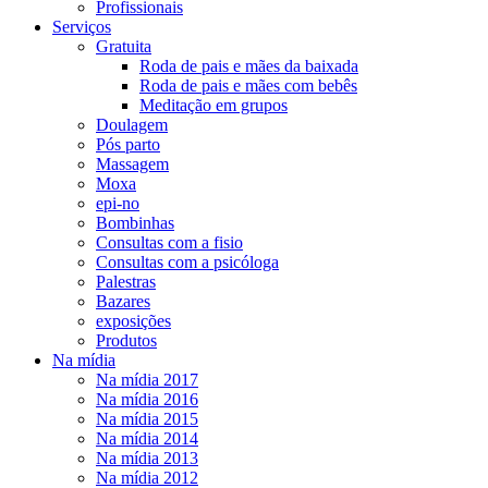
Profissionais
Serviços
Gratuita
Roda de pais e mães da baixada
Roda de pais e mães com bebês
Meditação em grupos
Doulagem
Pós parto
Massagem
Moxa
epi-no
Bombinhas
Consultas com a fisio
Consultas com a psicóloga
Palestras
Bazares
exposições
Produtos
Na mídia
Na mídia 2017
Na mídia 2016
Na mídia 2015
Na mídia 2014
Na mídia 2013
Na mídia 2012