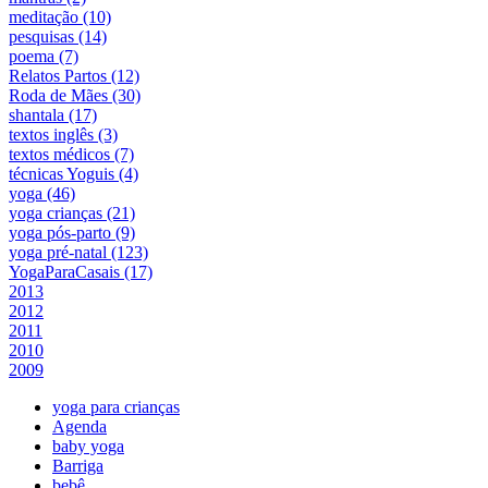
meditação (10)
pesquisas (14)
poema (7)
Relatos Partos (12)
Roda de Mães (30)
shantala (17)
textos inglês (3)
textos médicos (7)
técnicas Yoguis (4)
yoga (46)
yoga crianças (21)
yoga pós-parto (9)
yoga pré-natal (123)
YogaParaCasais (17)
2013
2012
2011
2010
2009
yoga para crianças
Agenda
baby yoga
Barriga
bebê