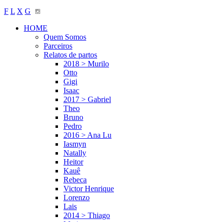
F
L
X
G
HOME
Quem Somos
Parceiros
Relatos de partos
2018 > Murilo
Otto
Gigi
Isaac
2017 > Gabriel
Theo
Bruno
Pedro
2016 > Ana Lu
Iasmyn
Natally
Heitor
Kauê
Rebeca
Victor Henrique
Lorenzo
Lais
2014 > Thiago