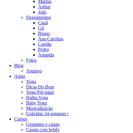
Marina
Arthur
João
Depoimentos
Cauã
Gil
Bruno
Ana Carolina
Camila
Pedro
Amanda
Fotos
Blog
Arquivo
Aulas
Yoga
Dicas Do Bem
Yoga Pré-natal
Hatha Yoga
Baby Yoga
Musicalização
Grávidas 34 semanas+
Cursos
Gestantes e casais
Casais com bebês