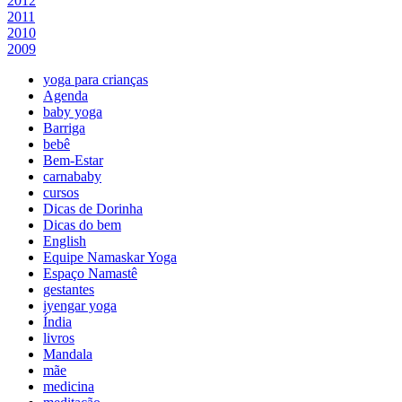
2012
2011
2010
2009
yoga para crianças
Agenda
baby yoga
Barriga
bebê
Bem-Estar
carnababy
cursos
Dicas de Dorinha
Dicas do bem
English
Equipe Namaskar Yoga
Espaço Namastê
gestantes
iyengar yoga
Índia
livros
Mandala
mãe
medicina