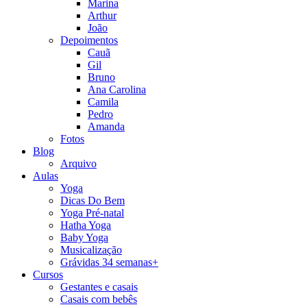
Marina
Arthur
João
Depoimentos
Cauã
Gil
Bruno
Ana Carolina
Camila
Pedro
Amanda
Fotos
Blog
Arquivo
Aulas
Yoga
Dicas Do Bem
Yoga Pré-natal
Hatha Yoga
Baby Yoga
Musicalização
Grávidas 34 semanas+
Cursos
Gestantes e casais
Casais com bebês