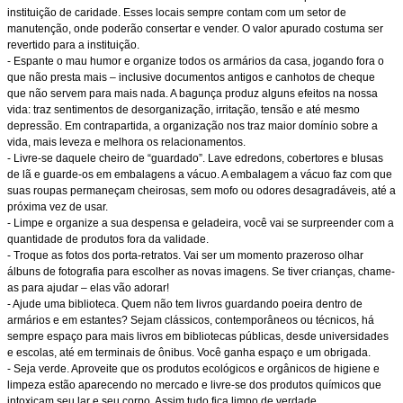
instituição de caridade. Esses locais sempre contam com um setor de
manutenção, onde poderão consertar e vender. O valor apurado costuma ser
revertido para a instituição.
- Espante o mau humor e organize todos os armários da casa, jogando fora o
que não presta mais – inclusive documentos antigos e canhotos de cheque
que não servem para mais nada. A bagunça produz alguns efeitos na nossa
vida: traz sentimentos de desorganização, irritação, tensão e até mesmo
depressão. Em contrapartida, a organização nos traz maior domínio sobre a
vida, mais leveza e melhora os relacionamentos.
- Livre-se daquele cheiro de “guardado”. Lave edredons, cobertores e blusas
de lã e guarde-os em embalagens a vácuo. A embalagem a vácuo faz com que
suas roupas permaneçam cheirosas, sem mofo ou odores desagradáveis, até a
próxima vez de usar.
- Limpe e organize a sua despensa e geladeira, você vai se surpreender com a
quantidade de produtos fora da validade.
- Troque as fotos dos porta-retratos. Vai ser um momento prazeroso olhar
álbuns de fotografia para escolher as novas imagens. Se tiver crianças, chame-
as para ajudar – elas vão adorar!
- Ajude uma biblioteca. Quem não tem livros guardando poeira dentro de
armários e em estantes? Sejam clássicos, contemporâneos ou técnicos, há
sempre espaço para mais livros em bibliotecas públicas, desde universidades
e escolas, até em terminais de ônibus. Você ganha espaço e um obrigada.
- Seja verde. Aproveite que os produtos ecológicos e orgânicos de higiene e
limpeza estão aparecendo no mercado e livre-se dos produtos químicos que
intoxicam seu lar e seu corpo. Assim tudo fica limpo de verdade.