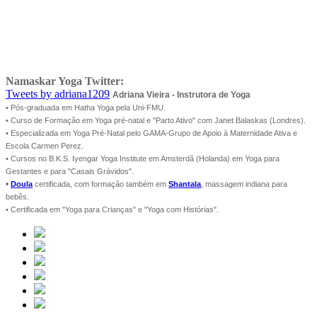
Namaskar Yoga Twitter:
Tweets by adriana1209
Adriana Vieira - Instrutora de Yoga
• Pós-graduada em Hatha Yoga pela Uni-FMU.
• Curso de Formação em Yoga pré-natal e "Parto Ativo" com Janet Balaskas (Londres).
• Especializada em Yoga Pré-Natal pelo GAMA-Grupo de Apoio à Maternidade Ativa e
Escola Carmen Perez.
• Cursos no B.K.S. Iyengar Yoga Institute em Amsterdã (Holanda) em Yoga para
Gestantes e para "Casais Grávidos".
•
Doula
certificada, com formação também em
Shantala
, massagem indiana para
bebês.
• Certificada em "Yoga para Crianças" e "Yoga com Histórias".