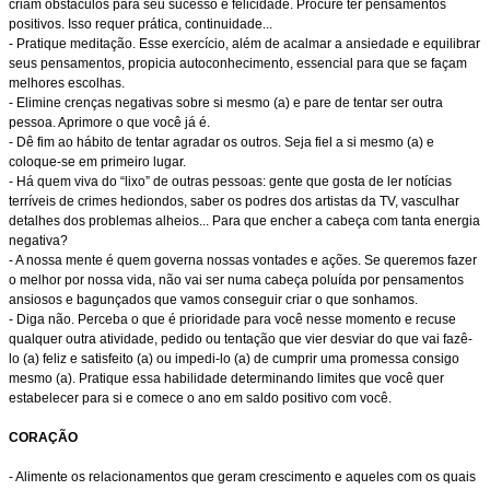
criam obstáculos para seu sucesso e felicidade. Procure ter pensamentos
positivos. Isso requer prática, continuidade...
- Pratique meditação. Esse exercício, além de acalmar a ansiedade e equilibrar
seus pensamentos, propicia autoconhecimento, essencial para que se façam
melhores escolhas.
- Elimine crenças negativas sobre si mesmo (a) e pare de tentar ser outra
pessoa. Aprimore o que você já é.
- Dê fim ao hábito de tentar agradar os outros. Seja fiel a si mesmo (a) e
coloque-se em primeiro lugar.
- Há quem viva do “lixo” de outras pessoas: gente que gosta de ler notícias
terríveis de crimes hediondos, saber os podres dos artistas da TV, vasculhar
detalhes dos problemas alheios... Para que encher a cabeça com tanta energia
negativa?
- A nossa mente é quem governa nossas vontades e ações. Se queremos fazer
o melhor por nossa vida, não vai ser numa cabeça poluída por pensamentos
ansiosos e bagunçados que vamos conseguir criar o que sonhamos.
- Diga não. Perceba o que é prioridade para você nesse momento e recuse
qualquer outra atividade, pedido ou tentação que vier desviar do que vai fazê-
lo (a) feliz e satisfeito (a) ou impedi-lo (a) de cumprir uma promessa consigo
mesmo (a). Pratique essa habilidade determinando limites que você quer
estabelecer para si e comece o ano em saldo positivo com você.
CORAÇÃO
- Alimente os relacionamentos que geram crescimento e aqueles com os quais