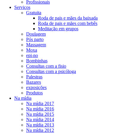
Profissionais
Serviços
Gratuita
Roda de pais e mães da baixada
Roda de pais e mães com bebês
Meditação em grupos
Doulagem
Pós parto
Massagem
Moxa
epi-no
Bombinhas
Consultas com a fisio
Consultas com a psicóloga
Palestras
Bazares
exposições
Produtos
Na mídia
Na mídia 2017
Na mídia 2016
Na mídia 2015
Na mídia 2014
Na mídia 2013
Na mídia 2012