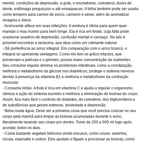
mental, condições de depressão, a gota, o reumatismo, colesterol, dores de
dente, estômago preguiçoso e até enxaquecas. A folha também pode ser usada
como tempero para carnes de porco, carneiro e peixe, além de aromatizar
vinagres e óleos.
- Acrescente alface em suas refeições. A verdura é ótima para quem quer
mandar o mau humor para bem longe. Ela é rica em folato, cuja falta pode
ocasionar quadros de depressão, confusão mental e cansaço. No talo é
possível encontrar a lactucina, que atua como um calmante natural.
- Dê preferência ao arroz integral. Em comparação com o arroz branco, o
integral só apresenta vantagens. Como ele tem os grãos intactos, que
preservam a película e o gérmen, possui maior concentração de nutrientes.
Seu consumo regular diminui os problemas intestinais, como a constipação,
melhora o metabolismo da glicose nos diabéticos, protege o sistema nervoso
devido à presença da vitamina B1 e melhora o metabolismo da contração
muscular.
- Consuma limão. A fruta é rica em vitamina C e ajuda a regular o organismo,
otimiza a ação do sistema excretor e melhora a eliminação de toxinas do corpo.
Assim, fica mais fácil o controle do diabetes, do colesterol, dos triglicerídeos e
de substâncias que geram estresse, ansiedade e depressão.
- Beba muita água. Deve ser a primeira coisa que você precisa colocar no seu
corpo pela manhã para limpar as toxinas acumuladas durante o sono,
literalmente lavando seu corpo por dentro. Tome de 250 a 500 ml logo após
acordar, todos os dias.
- Coma bastante vegetais folhosos verde-escuros, como couve, salsinha,
rúcula, espinafre e outros. Eles ajudam o fígado a processar as toxinas, como