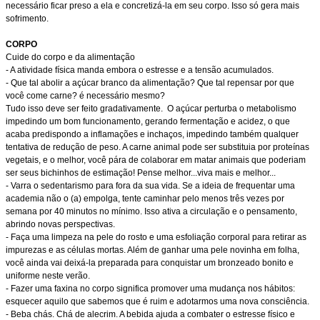
necessário ficar preso a ela e concretizá-la em seu corpo. Isso só gera mais
sofrimento.
CORPO
Cuide do corpo e da alimentação
- A atividade física manda embora o estresse e a tensão acumulados.
- Que tal abolir a açúcar branco da alimentação? Que tal repensar por que
você come carne? é necessário mesmo?
Tudo isso deve ser feito gradativamente. O açúcar perturba o metabolismo
impedindo um bom funcionamento, gerando fermentação e acidez, o que
acaba predispondo a inflamações e inchaços, impedindo também qualquer
tentativa de redução de peso. A carne animal pode ser substituia por proteínas
vegetais, e o melhor, você pára de colaborar em matar animais que poderiam
ser seus bichinhos de estimação! Pense melhor...viva mais e melhor...
- Varra o sedentarismo para fora da sua vida. Se a ideia de frequentar uma
academia não o (a) empolga, tente caminhar pelo menos três vezes por
semana por 40 minutos no mínimo. Isso ativa a circulação e o pensamento,
abrindo novas perspectivas.
- Faça uma limpeza na pele do rosto e uma esfoliação corporal para retirar as
impurezas e as células mortas. Além de ganhar uma pele novinha em folha,
você ainda vai deixá-la preparada para conquistar um bronzeado bonito e
uniforme neste verão.
- Fazer uma faxina no corpo significa promover uma mudança nos hábitos:
esquecer aquilo que sabemos que é ruim e adotarmos uma nova consciência.
- Beba chás. Chá de alecrim. A bebida ajuda a combater o estresse físico e