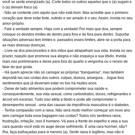
você se sente energizado (a). Corte todos os outros aqueles que o (a) sugam e
o (a) deixam fraco (a).
- Não se contente com aquilo que não está bom. Mas acredite que o primeiro
coração que deve estar forte, nutrido e ser amado é o seu. Assim, invista no seu
amor-próprio.
- Fale a verdade sempre. Haja com a verdade! Por mais que doa, sempre
coloque os devidos limites de dentro para fora e de fora para dentro. Suportar
situações adversas tem limites e, passados esses limites, abre-se a porta para
as mais diversas doenças.
- Livre-se dos preconceitos e dos mitos que atrapalham sua vida. Invista no seu
prazer, naquilo que promova sua alegria e não esqueça a sua libido. Invista
mais nas preliminares e deixe para fora do quarto a vergonha ou o receio de
falar do que gosta.
- Há quem aprecie não só carregar as próprias “tranqueiras”, mas também
depositá-las nas costas dos outros: culpas, dureza, amargura... Jogue fora
sentimentos que já deveriam estar no lixo há muitos anos.
- Deixe de lado alimentos que podem comprometer sua saúde e,
consequentemente, sua vida sexual, como carboidratos, doces, refrigerantes e
álcool em excesso. Tudo isso afeta a libido e pode até comprometer o
desempenho sexual - uma das causas da impotência masculina é o diabetes.
- Tenha compaixão com a raiva. Não será muito melhor começar um novo ano
sem carregar toda essa bagagem nas costas? Todos nós sentimos raiva,
frustração, irritação, isso é humano. Vá para a frente do espelho e veja a sua
cara quando você está no auge desse sofrimento. É uma cara horrível, não?
Ria, faça palhaçadas para si mesmo (a). Sentir raiva é legítimo, mas não é