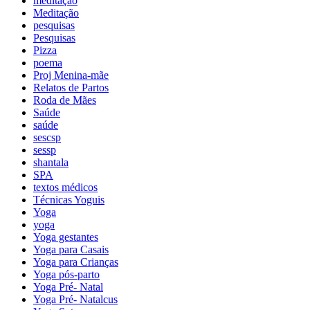
meditação
Meditação
pesquisas
Pesquisas
Pizza
poema
Proj Menina-mãe
Relatos de Partos
Roda de Mães
Saúde
saúde
sescsp
sessp
shantala
SPA
textos médicos
Técnicas Yoguis
Yoga
yoga
Yoga gestantes
Yoga para Casais
Yoga para Crianças
Yoga pós-parto
Yoga Pré- Natal
Yoga Pré- Natalcus