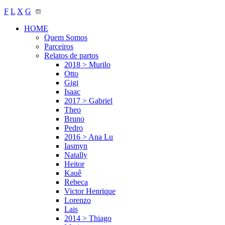
F
L
X
G
HOME
Quem Somos
Parceiros
Relatos de partos
2018 > Murilo
Otto
Gigi
Isaac
2017 > Gabriel
Theo
Bruno
Pedro
2016 > Ana Lu
Iasmyn
Natally
Heitor
Kauê
Rebeca
Victor Henrique
Lorenzo
Lais
2014 > Thiago