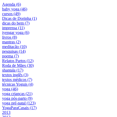
Agenda (6)
baby yoga (46)
cursos (49)
Dicas de Dorinha (1)
dicas do bem (7)
imprensa (11)
iyengar yoga (6)
livros (8)
mantras (2)
meditação (10)
pesquisas (14)
poema (7)
Relatos Partos (12)
Roda de Mães (30)
shantala (17)
textos inglês (3)
textos médicos (7)
técnicas Yoguis (4)
yoga (46)
yoga crianças (21)
yoga pós-parto (9)
yoga pré-natal (123)
YogaParaCasais (17)
2013