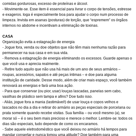
comidas gordurosas, excesso de proteínas e álcool.
- Movimente-se. Esse item é essencial para livrar o corpo de tensões, estresse
e exageros. Ioga é especialmente boa para ajudar o corpo num processo de
limpeza. Invista em asanas (posturas) de torção, que “espremem” os órgãos
internos no abdome e incentivam a eliminação de toxinas.
CASA
Organização evita a estagnação de energia
- Jogue fora, venda ou doe objetos que não têm mais nenhuma razão para
permanecer na sua casa e em sua vida.
- Remova a estagnação de energia eliminando os excessos. Guarde apenas o
que você usa e aprecia realmente.
- Retire tudo aquilo que não usa há mais de um ano de seus armários –
roupas, acessórios, sapatos e até peças íntimas – e doe para alguma
instituição de caridade. Desse modo, além de criar mais espaço, você também
renovará as energias e fará uma boa ação.
- Para que conservar (ou pior, usar) louças lascadas, panelas sem cabo,
vasilhas de plástico sem tampa e afins? Doe tudo isso.
- Aliás, jogue fora a mania (lastimável!) de usar louça e copos velhos e
lascados no dia a dia e retirar do armário as peças especiais de porcelana ou
prata somente quando recebe visitas. Sua família – ou você mesmo (a), se
morar só – é o seu bem mais precioso e merece o melhor. Lembre-se: todos os
dias são especiais, tudo depende de como os encaramos.
- Sabe aquele eletrodoméstico que você deixou no armário há tempos para
mandar consertar e nunca tomou uma atitude? Doe também para uma