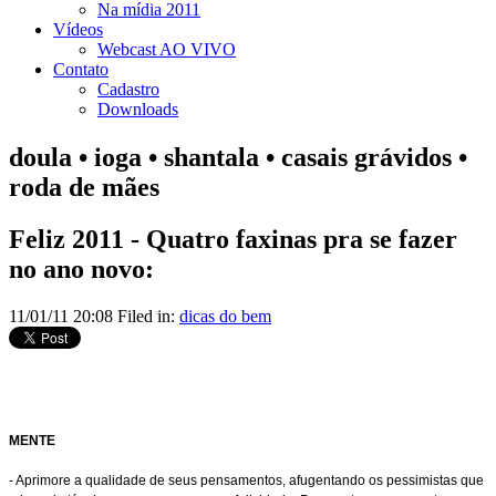
Na mídia 2011
Vídeos
Webcast AO VIVO
Contato
Cadastro
Downloads
doula • ioga • shantala • casais grávidos •
roda de mães
Feliz 2011 - Quatro faxinas pra se fazer
no ano novo:
11/01/11 20:08 Filed in:
dicas do bem
MENTE
- Aprimore a qualidade de seus pensamentos, afugentando os pessimistas que