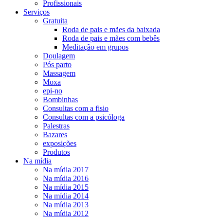
Profissionais
Serviços
Gratuita
Roda de pais e mães da baixada
Roda de pais e mães com bebês
Meditação em grupos
Doulagem
Pós parto
Massagem
Moxa
epi-no
Bombinhas
Consultas com a fisio
Consultas com a psicóloga
Palestras
Bazares
exposições
Produtos
Na mídia
Na mídia 2017
Na mídia 2016
Na mídia 2015
Na mídia 2014
Na mídia 2013
Na mídia 2012