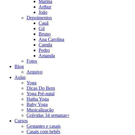
Marina
Arthur
João
Depoimentos
Cauã
Gil
Bruno
Ana Carolina
Camila
Pedro
Amanda
Fotos
Blog
Arquivo
Aulas
Yoga
Dicas Do Bem
Yoga Pré-natal
Hatha Yoga
Baby Yoga
Musicalização
Grávidas 34 semanas+
Cursos
Gestantes e casais
Casais com bebês