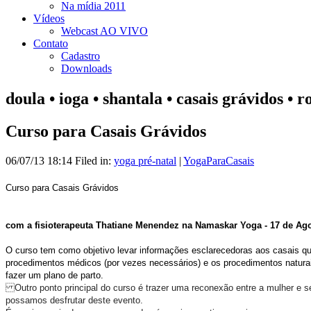
Na mídia 2011
Vídeos
Webcast AO VIVO
Contato
Cadastro
Downloads
doula • ioga • shantala • casais grávidos • 
Curso para Casais Grávidos
06/07/13 18:14 Filed in:
yoga pré-natal
|
YogaParaCasais
Curso para Casais Grávidos
com a fisioterapeuta Thatiane Menendez na Namaskar Yoga - 17 de Ag
O curso tem como objetivo levar informações esclarecedoras aos casais q
procedimentos médicos (por vezes necessários) e os procedimentos naturais
fazer um plano de parto.
Outro ponto principal do curso é trazer uma reconexão entre a mulher e seu
possamos desfrutar deste evento.