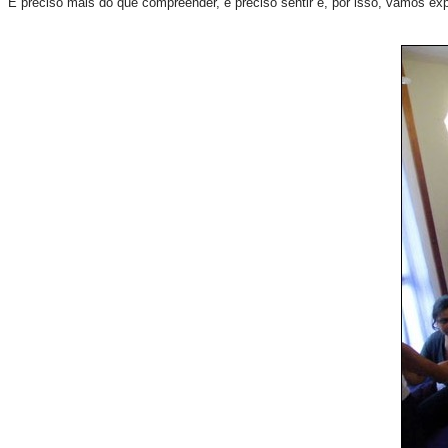
É preciso mais do que compreender, é preciso sentir e, por isso, vamos ex