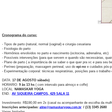
Cronograma do curso:
- Tipos de parto (natural, normal (vaginal) e cirurgia cesariana
- Fisiologia do parto
- Hormônios envolvidos no parto e nascimento (ocitocina, adrenalina, etc)
- Possíveis intervenções (para que servem e quando são necessárias, quai
- Plano de parto ( a importância de se saber o que quer pra vc e para seu b
- Períneo (preparação, massagem perineal, uso do
epi-no
e cuidados pós-p
- Experimentação corporal: técnicas respiratórias, posições para o trabalho 
DATA:
17 DE AGOSTO sábado)
HORARIO:
9 às 13 hs
( com intervalo para almoço e coffe)
LOCAL:
NAMASKAR YOGA
END.:
AV SIQUEIRA CAMPOS, 429 SALA 11
Investimento: R$190,00 em 2x (casal ou acompanhante de escolha da mulh
Inscrições antecipadas:
/ (13) 3345 2680
aline@namaskaryoga.com.br
Vagas limitadas