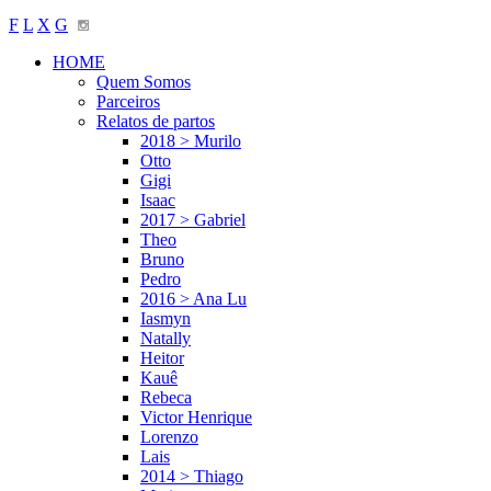
F
L
X
G
HOME
Quem Somos
Parceiros
Relatos de partos
2018 > Murilo
Otto
Gigi
Isaac
2017 > Gabriel
Theo
Bruno
Pedro
2016 > Ana Lu
Iasmyn
Natally
Heitor
Kauê
Rebeca
Victor Henrique
Lorenzo
Lais
2014 > Thiago