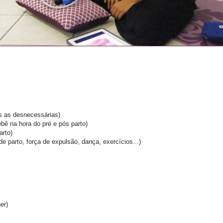
s as desnecessárias)
ebê na hora do pré e pós parto)
arto)
de parto, força de expulsão, dança, exercícios...)
er)